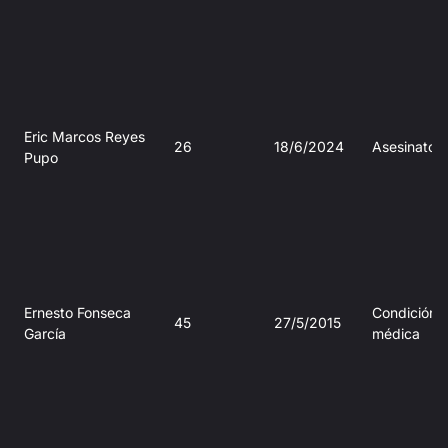
Eric Marcos Reyes
26
18/6/2024
Asesinato
Pupo
Ernesto Fonseca
Condición
45
27/5/2015
García
médica