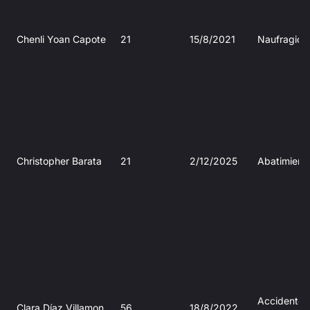
Chenli Yoan Capote
21
15/8/2021
Naufragio
Christopher Barata
21
2/12/2025
Abatimient
Accidente 
Clara Díaz Villamon
56
18/8/2022